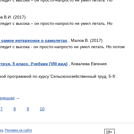
глядит с высока – он просто-напросто не умел летать. Но
в В.И. (2017)
глядит с высока – он просто-напросто не умел летать. Но
о самое интересное о самолетах
, Малов В. (2017)
глядит с высока - он просто-напросто не умел летать. Но потом
уд. 5 класс. Учебник (VIII вид)
, Ковалева Евгения
ной программой по курсу`Сельскохозяйственный труд, 5-9`.
дующая
→
7
8
9
10
ка
,
Реклама на сайте
18+