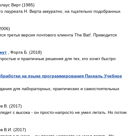
клаус Вирт (1985)
го лауреата Н. Вирта аккуратно, на тщательно подобранных
2006)
я третья версия почтового клиента The Bat!. Приводится
нут
, Форта Б. (2018)
простые и практичные решения для тех, кто хочет быстро
обработки на языке программирования Паскаль Учебное
дания для лабораторных, практических и самостоятельных
в В. (2017)
глядит с высока - он просто-напросто не умел летать. Но потом
в В.И. (2017)