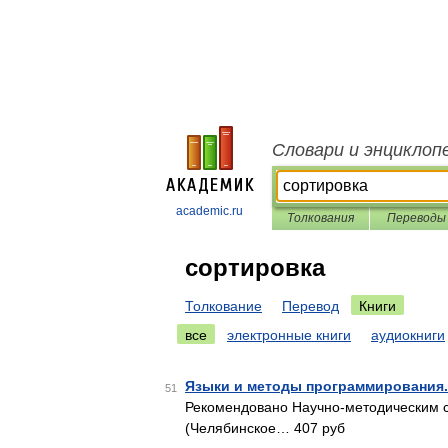
Словари и энциклоп
academic.ru
Толкования
Переводы
сортировка
Толкование
Перевод
Книги
все
электронные книги
аудиокниги
Языки и методы программирования.
51
Рекомендовано Научно-методическим с
(Челябинское… 407 руб