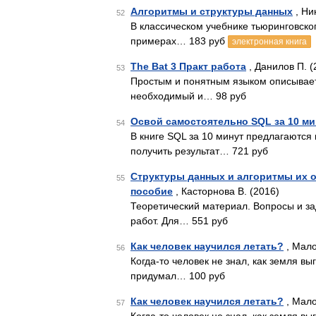
Алгоритмы и структуры данных
, Ни
52
В классическом учебнике тьюринговско
примерах… 183 руб
электронная книга
The Bat 3 Практ работа
, Данилов П. (
53
Простым и понятным языком описываетс
необходимый и… 98 руб
Освой самостоятельно SQL за 10 ми
54
В книге SQL за 10 минут предлагаются 
получить результат… 721 руб
Структуры данных и алгоритмы их 
55
пособие
, Касторнова В. (2016)
Теоретический материал. Вопросы и за
работ. Для… 551 руб
Как человек научился летать?
, Мало
56
Когда-то человек не знал, как земля вы
придумал… 100 руб
Как человек научился летать?
, Мало
57