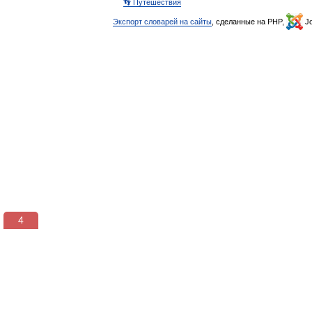
👣 Путешествия
Экспорт словарей на сайты
, сделанные на PHP,
Jo
3