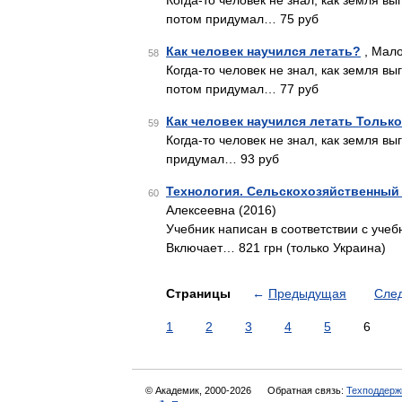
Когда-то человек не знал, как земля вы
потом придумал… 75 руб
Как человек научился летать?
, Мало
58
Когда-то человек не знал, как земля вы
потом придумал… 77 руб
Как человек научился летать Тольк
59
Когда-то человек не знал, как земля вы
придумал… 93 руб
Технология. Сельскохозяйственный тр
60
Алексеевна (2016)
Учебник написан в соответствии с учеб
Включает… 821 грн (только Украина)
Страницы
←
Предыдущая
Сле
1
2
3
4
5
6
© Академик, 2000-2026
Обратная связь:
Техподдерж