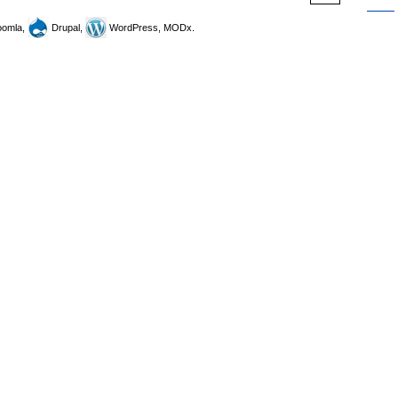
omla,
Drupal,
WordPress, MODx.